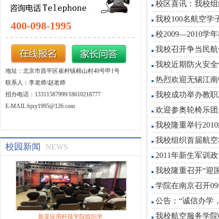
校区喜讯：我校组
我校100名航空
400-098-1995
校2009—201
我校召开争当民航
我校近期防火安全
地址：北京市昌平区崔村镇棉山村40号甲1号
热烈欢迎无锡江南
联系人：李老师/赵老师
我校成功举办教职
招办电话：13311587999/18610218777
E-MAIL:bjxy1995@126.com
欢迎参奥轮椅乐团
我校隆重举行201
我校组织首届航空
校园新闻
NEWS
2011年新生军训
我校隆重召开“迎国
学院在南京召开0
公告：“诚信办学
我校航空服务学院
新亚应用科技学院组织学