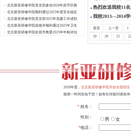
·
北京新亚研修学院党支部参加2026年昌平区教
热烈欢送我校11
·
北京新亚研修学院顺利通过2025年度安全稳定
我校2013—20
·
北京新亚研修学院党支部2025年党建工作述职
·
北京新亚研修学院迎接并顺利通过2025年卫生
首页
上一页
1
·
北京新亚研修学院欢迎市教委2025年年检评估
19
20
21
2
2018年度，
北京新亚研修学院开始全面招生
能第一时间告知于您！如有任何疑问请咨询
*
姓名：
性别：
男
女
*
电话：