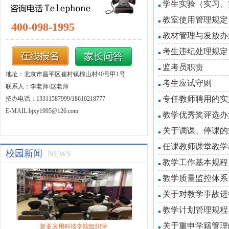
学生实验（实习、
教室使用管理规定
400-098-1995
教材管理与发放办
考生违纪处理规定
监考员职责
地址：北京市昌平区崔村镇棉山村40号甲1号
考生应试守则
联系人：李老师/赵老师
专任教师聘用的实
招办电话：13311587999/18610218777
E-MAIL:bjxy1995@126.com
教学优秀奖评选办
关于调课、停课的
任课教师课堂教学
校园新闻
NEWS
教学工作基本规程
教学质量监控体系
关于对教学事故进
教学计划管理规程
关于重申学籍管理
新亚应用科技学院组织学