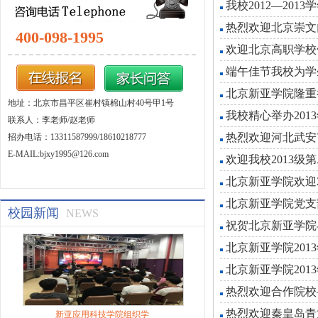
我校2012—20
热烈欢迎北京崇文
400-098-1995
欢迎北京高职学校
端午佳节我校为学
北京新亚学院隆重
地址：北京市昌平区崔村镇棉山村40号甲1号
我校精心举办201
联系人：李老师/赵老师
热烈欢迎河北武安
招办电话：13311587999/18610218777
E-MAIL:bjxy1995@126.com
欢迎我校2013级
北京新亚学院欢迎
北京新亚学院党支
校园新闻
NEWS
祝贺北京新亚学院
北京新亚学院201
北京新亚学院20
热烈欢迎合作院校
热烈欢迎秦皇岛青
新亚应用科技学院组织学