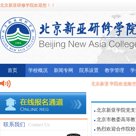
北京新亚研修学院欢迎您！！
首页
学校概况
新闻专网
院系设置
教学管理
学
北京新亚学院欢送航空学
我校应邀参加昌平区委宣
北京新亚学院党支
北京市教委高等教
联系我们
Contact Us
热烈欢迎合作院校