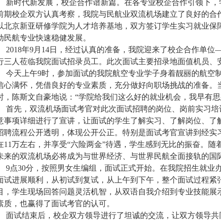
新时代新发展，校企合作谱新篇。在各专业校企合作引领下，
前期校企双方认真考察，我院与民航业双流机场建立了良好的合
以北京新亚研修学院为人才培养基地，双方签订学生实习就业保
动民航专业快速稳健发展。
2018年9月14日，经过认真的准备，我院迎来了校企合作单
行三人莅临我院面试招录员工。此次面试主要招录地面值机员、
今天上午9时，参加面试的我院航空专业学子身着靓丽的航空制
信心满怀，凭借良好的专业素质，充分做好向职场挑战的准备。
时，陈斯文自豪地说：“学院给我们这么好的就业机会，我早有思
首先，双流机场面试考官对此次面试招聘的岗位、岗前实习培
意事项详细进行了宣讲，让面试的学生了解实习、了解岗位、了
招聘流程公开透明，体现公开公正。特别是面试考官宣讲到经实
在11万左右，并享受“六险两金”待遇，学生感到无比的振奋。
未来的双流机场必将成为与世界经济、与世界民航全面接轨的国
9点30分，按照男女生编组，面试正式开始。在我院招生就业
面试进展顺利，从初试到复试，从上午到下午，整个面试过程紧
目，学生现场回答问题灵活机智，从双语自我介绍到专业技能展
素质，也赢得了面试考官的认可。
面试结束后，校企双方领导进行了坦诚的交流，让双方领导共