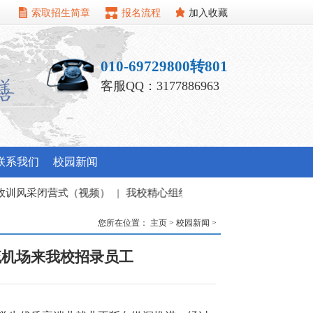
索取招生简章
报名流程
加入收藏
010-69729800转801
客服QQ：3177886963
联系我们
校园新闻
（视频）
|
我校精心组织暑期教职工培训班
|
您所在位置：
主页
>
校园新闻
>
流机场来我校招录员工