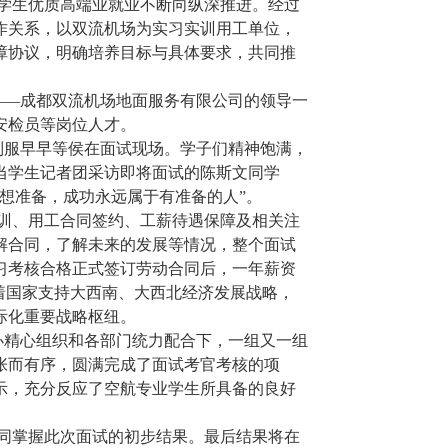
学生优质高端业就业不断向纵深推进。经过
作关系，以双流机场为实习实训用工单位，
障协议，明确培养目标与具体要求，共同推
位——成都双流机场地面服务有限公司的领导一
安检员等岗位人才。
服早早等侯在面试现场。学子们精神饱满，
当学生记者团采访即将面试的陈斯文同学
想准备，成功永远属于有准备的人”。
训、用工合同签约、工薪待遇保障及相关注
解合同，了解未来的发展等情况，整个面试
习考核合格正式签订劳动合同后，一年薪资
随着国家支持大西南、大西北经济发展战略，
际化重要战略枢纽。
办精心组织和各部门统力配合下，一组又一组
张而有序，圆满完成了面试考官考核的项
示，充分反应了空航专业学生所具备的良好
同掌握此次面试的初步结果。最后结果将在