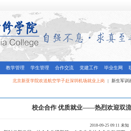
教学管理
学生管理
合作交流
党建工作
毕业生网
学院欢送航空学子赴深圳机场就业上岗
|
新生军训政训风采闭营式
参加昌平区委宣传部“最美北京人”宣讲团培训
校企合作 优质就业——热烈欢迎双
2018-09-25 09:11 未知