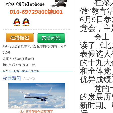
在深入推
做”教育
6月9日
党会，主
会上，
读了《北
地址：北京市昌平区北京市昌平区沙河镇小沙河
表候选人
215号
联系人：陈老师 董老师
的十九大
招办电话：400-098-1995
和全体党
E-MAIL:bjxy1995@126.com
优异成绩
校园新闻
NEWS
党的十九
的发展历
新时期、
北京新亚研修学院崔明宇