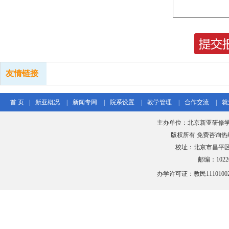
友情链接
首 页
|
新亚概况
|
新闻专网
|
院系设置
|
教学管理
|
合作交流
|
就
主办单位：北京新亚研修学
版权所有 免费咨询热线：40
校址：北京市昌平
邮编：102206
办学许可证：教民111010020