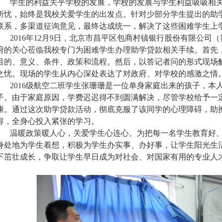
学生的利益关乎学校的发展，学校的发展与学生利益吸吸相关
所忧，始终是我校关爱学生的出发点。针对少部分学生提出的助
联系，多渠道征询意见，最终达成统一，解决了这些困难学生上
2016年12月9日，北京市昌平区包商村镇银行股份有限公司
府的关心莅临我校专门为困难学生办理助学贷款相关手续。首先
目的、意义、条件、政策和流程。然后，以答记者问的形式现场
之忧。现场的学生从内心深处表达了对政府、对学校的感激之情
2016级航空二班学生张珊珊是一位单身家庭出来的孩子，本
子。由于家庭原因，学费迟迟得不到圆满解决，尽管学校给予一
康。通过这次助学贷款活动，彻底克服了该同学的心理障碍，助
容，全身心投入紧张的学习。
温暖政策暖人心，关爱学生心连心。为把每一名学生教育好、
身处地为学生着想，积极为学生办实事、办好事，让学生阳光生
下茁壮成长，争取让学生早日成为对社会、对国家有用的专业人