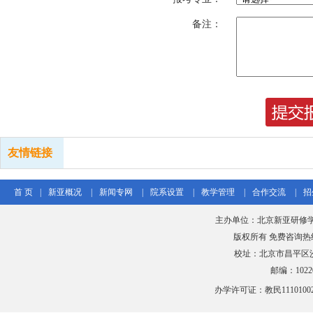
备注：
友情链接
首 页
|
新亚概况
|
新闻专网
|
院系设置
|
教学管理
|
合作交流
|
招
主办单位：北京新亚研修
版权所有 免费咨询热线：40
校址：北京市昌平区沙
邮编：102206
办学许可证：教民111010020