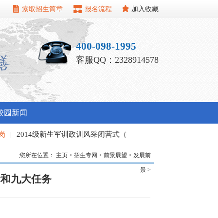
索取招生简章
报名流程
加入收藏
400-098-1995
客服QQ：2328914578
校园新闻
014级新生军训政训风采闭营式（视频）
|
我校精心组织2014年暑
训
您所在位置：
主页
>
招生专网
>
前景展望
>
发展前
景
>
标和九大任务