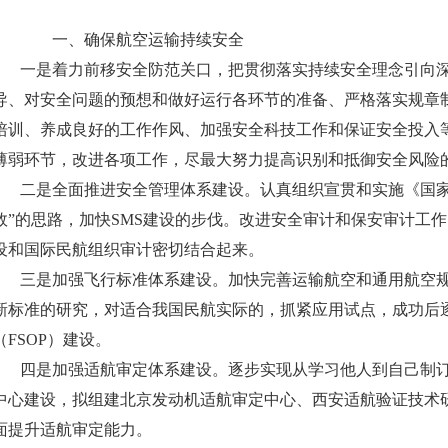
一、确保航空运输持续安全
一是着力前移安全防范关口，把贯彻落实持续安全理念引向深
导、对安全问题的预想和做好运行各环节的准备、严格落实规章
培训、养成良好的工作作风、加强安全科技工作和保证安全投入
薄弱环节，改进各项工作，尽最大努力提高识别和抵御安全风险
二是全面推进安全管理体系建设。认真组织宣贯和实施《国家
效”的思路，加快SMS建设的步伐。改进安全审计和保安审计工作
设和国际民航组织审计密切结合起来。
三是加强飞行标准体系建设。加快完善运输航空和通用航空规
新标准的研究，对适合我国民航实际的，抓紧应用试点，成功后
（FSOP）建设。
四是加强适航审定体系建设。逐步实现从学习他人到自己制订
中心建设，拟组建北京发动机适航审定中心、西安适航验证技术
面提升适航审定能力。