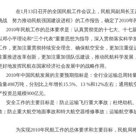
在1月13日召开的全国民航工作会议上，民航局副局长王
挑战 努力推动民航强国建设进程》的工作报告，确定了2010
2010年民航工作的总体要求是：认真贯彻党的十七大、十七
以邓小平理论和“三个代表”重要思想为指导，深入贯彻落实科学
工作，更加注重贯彻持续安全理念、确保航空安全，更加注重促
注重推进改革创新，更加注重加强队伍建设，推动民航科学发展，
更好地发挥民航在国家经济社会发展中的战略作用。
2010年中国民航发展的主要预期指标是：全行业运输总周转量4
输量498万吨，分别比上年增长15.5%、13 %和12%左右；通
产投资总规模900亿元。
安全工作的主要目标是：防止运输飞行重大事故；杜绝劫机、
故；防止重大航空地面事故和特大航空器维修事故；运输航空事故
为实现2010年民航工作的总体要求和主要目标，民航局