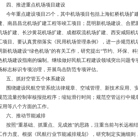
四、推进重点机场项目建设
今年重点建设项目25个，其中机场项目包括上海虹桥机场扩建
建、南昌昌北机场扩建工程等竣工项目；昆明新机场建设、合肥
机场扩建、长沙黄花机场扩建、成都双流机场扩建、西安咸阳机
工项目。要认真贯彻落实《民用机场管理条例》，进一步规范机
明新机场建设“绿色机场”的有关工作，研究提出“节约、环保、
色机场建设指南的编制。继续做好民航工程建设领域突出问题专
场标志标识专项治理，开展鸟击防范专项评估。
五、抓好空管五个体系建设
围绕建设民航空管系统法律规章、空域管理、新技术应用、安全
规范流量控制审核报批程序；缩短滑行时间；规范空管运行中规章
应用等八个方面的工作。
六、推动节能减排
按照“重基础、抓重点、见成效”的思路，注重当前与长远相结
工作力度。根据《民航行业节能减排规划》，研究制定实施细则