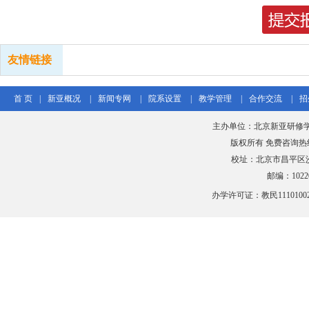
友情链接
首 页
|
新亚概况
|
新闻专网
|
院系设置
|
教学管理
|
合作交流
|
招
主办单位：北京新亚研修
版权所有 免费咨询热线：40
校址：北京市昌平区沙
邮编：102206
办学许可证：教民111010020