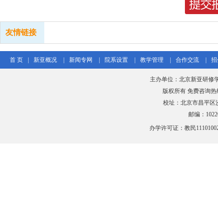
友情链接
首 页
|
新亚概况
|
新闻专网
|
院系设置
|
教学管理
|
合作交流
|
招
主办单位：北京新亚研修
版权所有 免费咨询热线：40
校址：北京市昌平区沙
邮编：102206
办学许可证：教民111010020