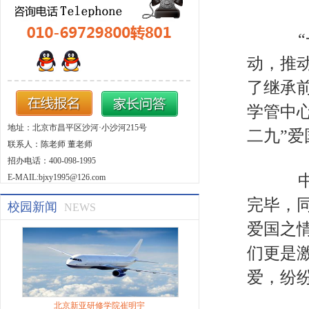
“一
动，推
了继承
学管中
地址：北京市昌平区沙河·小沙河215号
二九”
联系人：陈老师 董老师
招办电话：400-098-1995
E-MAIL:bjxy1995@126.com
完毕，
校园新闻
NEWS
爱国之
们更是
爱，纷
北京新亚研修学院崔明宇