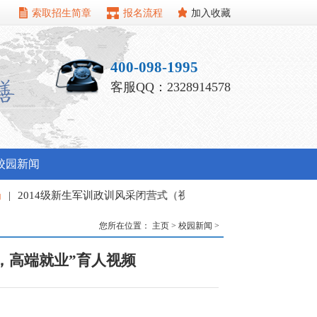
索取招生简章
报名流程
加入收藏
400-098-1995
客服QQ：2328914578
校园新闻
2014级新生军训政训风采闭营式（视频）
|
我校精心组织2014年
培训
您所在位置：
主页
>
校园新闻
>
，高端就业”育人视频