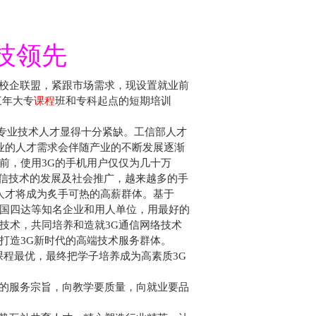
技领先
校企联盟，紧跟市场需求，现设置就业前
三年大专
课程
班和专科起点的短期培训
专业技术人才显得十分紧缺。工信部人才
业的人才需求会伴随产业的不断发展逐渐
前，使用
3G
的手机用户仅仅为几十万
信技术的发展及社会推广，越来越多的手
人才将成为炙手可热的高薪群体。基于
国四达等知名企业和用人单位，用最好的
技术，共同培养和造就
3G
通信网络技术
打造
3G
新时代的高端技术服务群体。
课程最优，最终把学子培养成为高素质
3G
的服务宗旨，向教学要质量，向就业要品