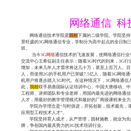
网络通信 科
网络通信技术学院是
我校
下属的二级学院。学院坚持
景旺盛的
3G
网络通信专业，学制分为高中起点的全日制
班。
当今
3G
网络
通信技术的飞速发展，使网络通信行业
交流中心王希征副主任表示：随着
3G
时代的到来，
3G
行
增加，未来几年人才需求将达几十万，甚至上百万人。目
人，而使用
2G
的手机用户已突破
7.5
亿人，随着
3G
网络通
机用户将逐步踏入
3G
时代。在这种情况下，
3G
网络通信
此，
我校
联手易善国际认证培训中心、中国大唐移动、中
工程师、讲师团队和专业老师，用国内最先进的网络通信
人才，用最好的教学管理模式和最好的厂商级课程来全力
学院办学理念是“与时俱进，开拓创新，技术最先，
应用型工程技术人才”。
学院坚持育人成才，从严管理，因材施教，就业为先
牌，争创国内最具势力的
3G
技术培训行业。